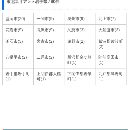
東北エリア > > 岩手県 / 80件
盛岡市(20)
一関市(9)
奥州市(9)
北上市(7)
花巻市(5)
滝沢市(5)
久慈市(3)
大船渡市(3)
釜石市(3)
宮古市(2)
遠野市(2)
紫波郡紫波町
(2)
八幡平市(2)
二戸市(2)
胆沢郡金ケ崎
陸前高田市
町(1)
(1)
岩手郡岩手町
上閉伊郡大槌
下閉伊郡岩泉
九戸郡洋野町
(1)
町(1)
町(1)
(1)