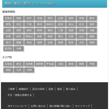
機構の趣旨に賛同したホールの紹介
北海道
青森
岩手
宮城
秋田
山形
福島
茨城
栃木
群馬
埼玉
千葉
東京
神奈川
新潟
富山
石川
福井
山梨
長野
岐阜
静岡
愛知
三重
滋賀
京都
大阪
兵庫
奈良
和歌山
鳥取
島根
岡山
広島
山口
徳島
香川
愛媛
高知
福岡
佐賀
長崎
熊本
大分
宮崎
鹿児島
沖縄
北海道
東北
北関東
南関東
甲信越
北陸
東海
関西
中国
四国
九州
沖縄
ご挨拶
組織紹介
設立の目的
定款
規定
取り組み
不正・情報を投稿する
当サイトについて
お問い合わせ
個人情報の取り扱い
サイトマップ