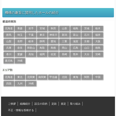
機構の趣旨に賛同したホールの紹介
北海道
青森
岩手
宮城
秋田
山形
福島
茨城
栃木
群馬
埼玉
千葉
東京
神奈川
新潟
富山
石川
福井
山梨
長野
岐阜
静岡
愛知
三重
滋賀
京都
大阪
兵庫
奈良
和歌山
鳥取
島根
岡山
広島
山口
徳島
香川
愛媛
高知
福岡
佐賀
長崎
熊本
大分
宮崎
鹿児島
沖縄
北海道
東北
北関東
南関東
甲信越
北陸
東海
関西
中国
四国
九州
沖縄
ご挨拶
組織紹介
設立の目的
定款
規定
取り組み
不正・情報を投稿する