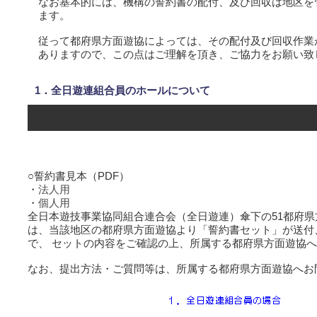
なお基本的には、機構の誓約書の配付、及び回収は地区を
ます。
従って都府県方面遊協によっては、その配付及び回収作業
ありますので、この点はご理解を頂き、ご協力をお願い致
1．全日遊連組合員のホールについて
○誓約書見本（PDF）
・
法人用
・
個人用
全日本遊技事業協同組合連合会（全日遊連）傘下の51都府
は、当該地区の都府県方面遊協より「誓約書セット」が送付
で、 セットの内容をご確認の上、所属する都府県方面遊協
なお、提出方法・ご質問等は、所属する都府県方面遊協へお