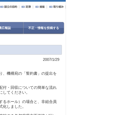
構広報誌
不正・情報を投稿する
2007/1/29
り、機構宛の「誓約書」の提出を
配付・回収についての簡単な流れ
にしてください。
するホール）の場合と、非組合員
式化しました。