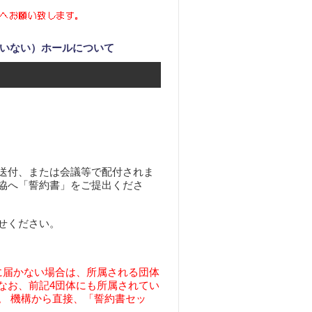
ていない）ホールについて
送付、または会議等で配付されま
協へ「誓約書」をご提出くださ
せください。
に届かない場合は、所属される団体
 なお、前記4団体にも所属されてい
。 機構から直接、「誓約書セッ