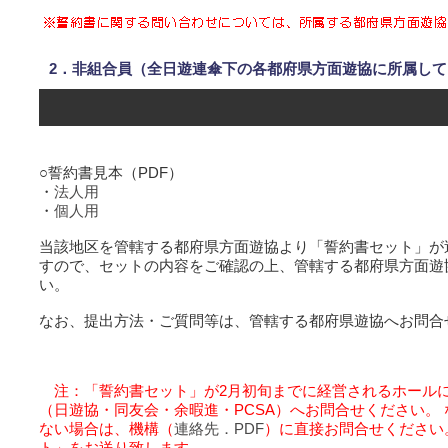
2．非組合員（全日遊連傘下の各都府県方面遊協に所属し
○誓約書見本（PDF）
・
法人用
・
個人用
当該地区を管轄する都府県方面遊協より「誓約書セット」が
すので、セットの内容をご確認の上、管轄する都府県方面遊
い。
なお、提出方法・ご質問等は、管轄する都府県遊協へお問合
注：「誓約書セット」が2月初旬までに経営されるホール
（日遊協・同友会・余暇進・PCSA）へお問合せください。
ない場合は、機構（
連絡先．PDF
）に直接お問合せください
ト」をお送り致します。