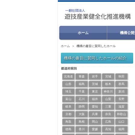
ホーム
機構公開
ホーム
＞ 機構の趣旨に賛同したホール
機構の趣旨に賛同したホールの紹介
北海道
青森
岩手
宮城
秋田
山形
福島
茨城
栃木
群馬
埼玉
千葉
東京
神奈川
新潟
富山
石川
福井
山梨
長野
岐阜
静岡
愛知
三重
滋賀
京都
大阪
兵庫
奈良
和歌山
鳥取
島根
岡山
広島
山口
徳島
香川
愛媛
高知
福岡