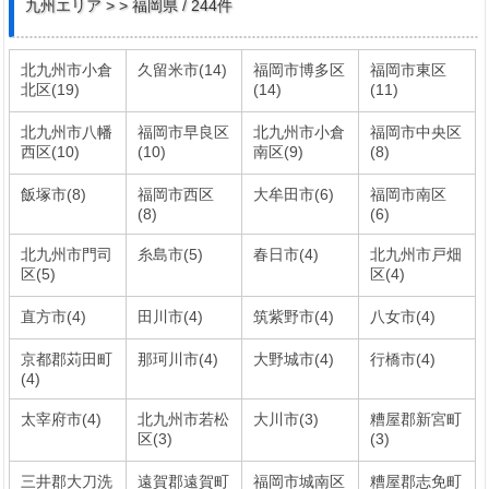
九州エリア > > 福岡県 / 244件
北九州市小倉
久留米市(14)
福岡市博多区
福岡市東区
北区(19)
(14)
(11)
北九州市八幡
福岡市早良区
北九州市小倉
福岡市中央区
西区(10)
(10)
南区(9)
(8)
飯塚市(8)
福岡市西区
大牟田市(6)
福岡市南区
(8)
(6)
北九州市門司
糸島市(5)
春日市(4)
北九州市戸畑
区(5)
区(4)
直方市(4)
田川市(4)
筑紫野市(4)
八女市(4)
京都郡苅田町
那珂川市(4)
大野城市(4)
行橋市(4)
(4)
太宰府市(4)
北九州市若松
大川市(3)
糟屋郡新宮町
区(3)
(3)
三井郡大刀洗
遠賀郡遠賀町
福岡市城南区
糟屋郡志免町