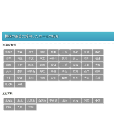
機構の趣旨に賛同したホールの紹介
北海道
青森
岩手
宮城
秋田
山形
福島
茨城
栃木
群馬
埼玉
千葉
東京
神奈川
新潟
富山
石川
福井
山梨
長野
岐阜
静岡
愛知
三重
滋賀
京都
大阪
兵庫
奈良
和歌山
鳥取
島根
岡山
広島
山口
徳島
香川
愛媛
高知
福岡
佐賀
長崎
熊本
大分
宮崎
鹿児島
沖縄
北海道
東北
北関東
南関東
甲信越
北陸
東海
関西
中国
四国
九州
沖縄