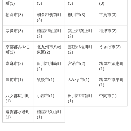
町(3)
(3)
(3)
(3)
朝倉市(3)
朝倉郡筑前町
柳川市(3)
古賀市(3)
(3)
宗像市(3)
糟屋郡粕屋町
築上郡築上町
福津市(2)
(2)
(2)
京都郡みやこ
北九州市八幡
嘉穂郡桂川町
うきは市(2)
町(2)
東区(2)
(2)
嘉麻市(2)
田川郡川崎町
宮若市(2)
糟屋郡須惠町
(2)
(1)
豊前市(1)
筑後市(1)
みやま市(1)
糟屋郡篠栗町
(1)
八女郡広川町
小郡市(1)
田川郡福智町
中間市(1)
(1)
(1)
遠賀郡水巻町
糟屋郡久山町
(1)
(1)