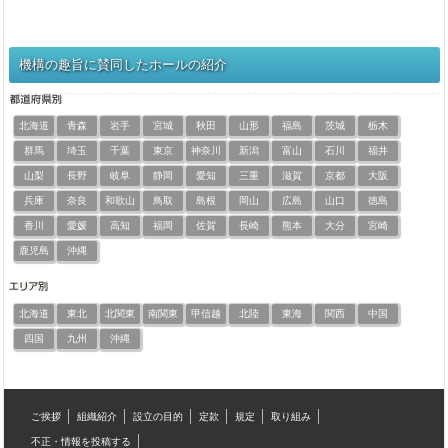
機構の趣旨に賛同したホールの紹介
北海道
青森
岩手
宮城
秋田
山形
福島
茨城
栃木
群馬
埼玉
千葉
東京
神奈川
新潟
富山
石川
福井
山梨
長野
岐阜
静岡
愛知
三重
滋賀
京都
大阪
兵庫
奈良
和歌山
鳥取
島根
岡山
広島
山口
徳島
香川
愛媛
高知
福岡
佐賀
長崎
熊本
大分
宮崎
鹿児島
沖縄
北海道
東北
北関東
南関東
甲信越
北陸
東海
関西
中国
四国
九州
沖縄
ご挨拶
組織紹介
設立の目的
定款
規定
取り組み
不正・情報を投稿する