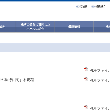
機構の趣旨に賛同した
資料
最新情報
機
ホールの紹介
PDFファイ
務の執行に関する規程
PDFファイ
PDFファイ