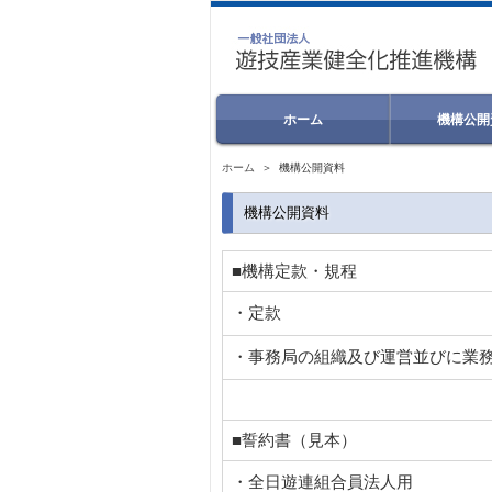
ホーム
機構公開
ホーム
＞ 機構公開資料
機構公開資料
■機構定款・規程
・定款
・事務局の組織及び運営並びに業
■誓約書（見本）
・全日遊連組合員法人用