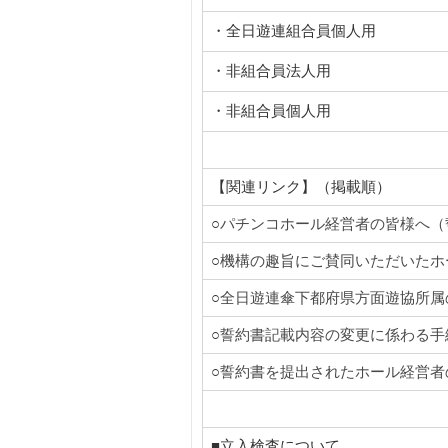
・全日遊連組合員個人用
・非組合員法人用
・非組合員個人用
【関連リンク】（掲載順）
○
パチンコホール経営者の皆様へ（
○
機構の趣旨にご賛同いただいたホ
○
全日遊連傘下都府県方面遊協所属
○
誓約書記載内容の変更に係わる手
○
誓約書を提出されたホール経営者
■立入検査について