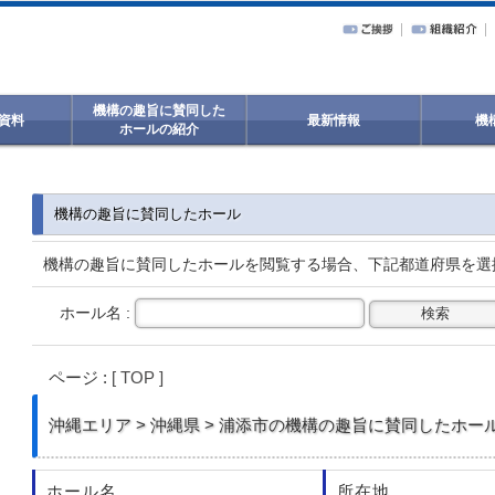
機構の趣旨に賛同した
資料
最新情報
機
ホールの紹介
機構の趣旨に賛同したホール
機構の趣旨に賛同したホールを閲覧する場合、下記都道府県を選
ホール名 :
ページ :
[ TOP ]
沖縄
エリア > 沖縄県 > 浦添市の機構の趣旨に賛同したホール一
ホール名
所在地