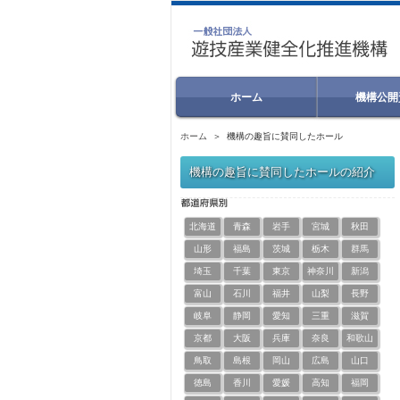
ホーム
機構公開
ホーム
＞ 機構の趣旨に賛同したホール
機構の趣旨に賛同したホールの紹介
北海道
青森
岩手
宮城
秋田
山形
福島
茨城
栃木
群馬
埼玉
千葉
東京
神奈川
新潟
富山
石川
福井
山梨
長野
岐阜
静岡
愛知
三重
滋賀
京都
大阪
兵庫
奈良
和歌山
鳥取
島根
岡山
広島
山口
徳島
香川
愛媛
高知
福岡