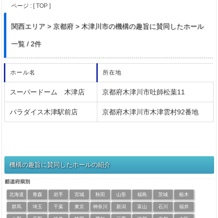
ページ :
[ TOP ]
関西
エリア > 京都府 > 木津川市の機構の趣旨に賛同したホール
一覧 / 2件
ホール名
所在地
スーパードーム 木津店
京都府木津川市吐師松葉11
パラダイス木津駅前店
京都府木津川市木津雲村92番地
機構の趣旨に賛同したホールの紹介
北海道
青森
岩手
宮城
秋田
山形
福島
茨城
栃木
群馬
埼玉
千葉
東京
神奈川
新潟
富山
石川
福井