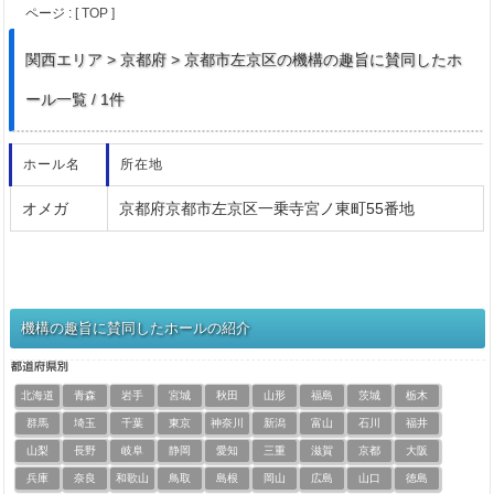
ページ :
[ TOP ]
関西
エリア > 京都府 > 京都市左京区の機構の趣旨に賛同したホ
ール一覧 / 1件
ホール名
所在地
オメガ
京都府京都市左京区一乗寺宮ノ東町55番地
機構の趣旨に賛同したホールの紹介
北海道
青森
岩手
宮城
秋田
山形
福島
茨城
栃木
群馬
埼玉
千葉
東京
神奈川
新潟
富山
石川
福井
山梨
長野
岐阜
静岡
愛知
三重
滋賀
京都
大阪
兵庫
奈良
和歌山
鳥取
島根
岡山
広島
山口
徳島