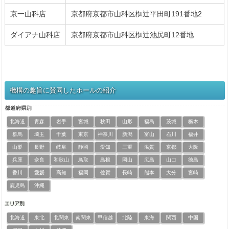
京一山科店
京都府京都市山科区椥辻平田町191番地2
ダイアナ山科店
京都府京都市山科区椥辻池尻町12番地
機構の趣旨に賛同したホールの紹介
北海道
青森
岩手
宮城
秋田
山形
福島
茨城
栃木
群馬
埼玉
千葉
東京
神奈川
新潟
富山
石川
福井
山梨
長野
岐阜
静岡
愛知
三重
滋賀
京都
大阪
兵庫
奈良
和歌山
鳥取
島根
岡山
広島
山口
徳島
香川
愛媛
高知
福岡
佐賀
長崎
熊本
大分
宮崎
鹿児島
沖縄
北海道
東北
北関東
南関東
甲信越
北陸
東海
関西
中国