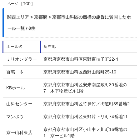
ページ :
[ TOP ]
関西
エリア > 京都府 > 京都市山科区の機構の趣旨に賛同したホ
ール一覧 / 8件
ホール名
所在地
ミリオンダラー
京都府京都市山科区東野百拍子町22-4
百萬 ＄
京都府京都市山科区西野山階町25-10
京都府京都市山科区安朱南屋敷町30番地の
KBホール
7 木下物産ビル1階
山科センター
京都府京都市山科区竹鼻竹ノ街道町39番地2
マンボウ
京都府京都市山科区東野片下リ町74番地11
京都府京都市山科区小山中ノ川町16番地の
京一山科東店
1 京一ビル1階