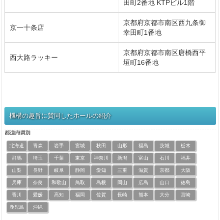
田町2番地 KTPビル1階
京都府京都市南区西九条御
京一十条店
幸田町1番地
京都府京都市南区唐橋西平
西大路ラッキー
垣町16番地
機構の趣旨に賛同したホールの紹介
北海道
青森
岩手
宮城
秋田
山形
福島
茨城
栃木
群馬
埼玉
千葉
東京
神奈川
新潟
富山
石川
福井
山梨
長野
岐阜
静岡
愛知
三重
滋賀
京都
大阪
兵庫
奈良
和歌山
鳥取
島根
岡山
広島
山口
徳島
香川
愛媛
高知
福岡
佐賀
長崎
熊本
大分
宮崎
鹿児島
沖縄