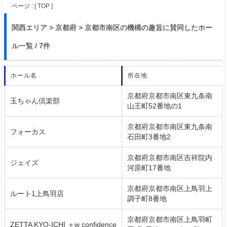
ページ :
[ TOP ]
関西
エリア > 京都府 > 京都市南区の機構の趣旨に賛同したホー
ル一覧 / 7件
ホール名
所在地
京都府京都市南区東九条南
玉ちゃん倶楽部
山王町52番地の1
京都府京都市南区東九条南
フォーカス
石田町3番地2
京都府京都市南区吉祥院内
ジェイズ
河原町17番地
京都府京都市南区上鳥羽上
ルート1上鳥羽店
調子町8番地
京都府京都市南区上鳥羽町
ZETTA KYO-ICHI ＋w confidence