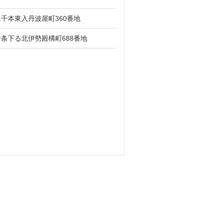
千本東入丹波屋町360番地
条下る北伊勢殿構町688番地