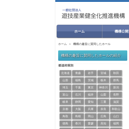
ホーム
機構公開
ホーム
＞ 機構の趣旨に賛同したホール
機構の趣旨に賛同したホールの紹介
北海道
青森
岩手
宮城
秋田
山形
福島
茨城
栃木
群馬
埼玉
千葉
東京
神奈川
新潟
富山
石川
福井
山梨
長野
岐阜
静岡
愛知
三重
滋賀
京都
大阪
兵庫
奈良
和歌山
鳥取
島根
岡山
広島
山口
徳島
香川
愛媛
高知
福岡