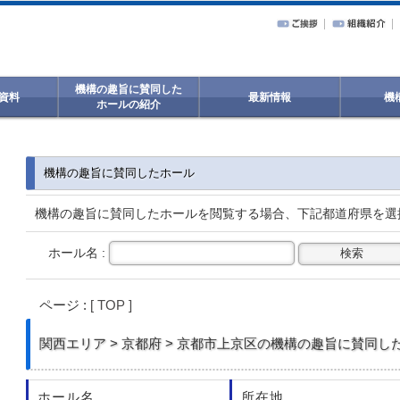
機構の趣旨に賛同した
資料
最新情報
機
ホールの紹介
機構の趣旨に賛同したホール
機構の趣旨に賛同したホールを閲覧する場合、下記都道府県を選
ホール名 :
ページ :
[ TOP ]
関西
エリア > 京都府 > 京都市上京区の機構の趣旨に賛同した
ホール名
所在地