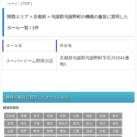
ページ :
[ TOP ]
関西
エリア > 京都府 > 与謝郡与謝野町の機構の趣旨に賛同した
ホール一覧 / 1件
ホール名
所在地
京都府与謝郡与謝野町字石川1541番
スーパードーム野田川店
地1
機構の趣旨に賛同したホールの紹介
北海道
青森
岩手
宮城
秋田
山形
福島
茨城
栃木
群馬
埼玉
千葉
東京
神奈川
新潟
富山
石川
福井
山梨
長野
岐阜
静岡
愛知
三重
滋賀
京都
大阪