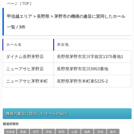
ページ :
[ TOP ]
甲信越
エリア > 長野県 > 茅野市の機構の趣旨に賛同したホール
一覧 / 3件
ホール名
所在地
ダイナム長野茅野店
長野県茅野市宮川字姫宮1375番地1
ニューアサヒ茅野店
長野県茅野市宮川3953番地
ニューアサヒ茅野本町
長野県茅野市本町東5225-2
機構の趣旨に賛同したホールの紹介
北海道
青森
岩手
宮城
秋田
山形
福島
茨城
栃木